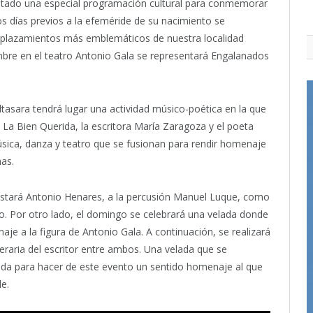
ntado una especial programación cultural para conmemorar
los días previos a la efeméride de su nacimiento se
 emplazamientos más emblemáticos de nuestra localidad
embre en el teatro Antonio Gala se representará Engalanados
ltasara tendrá lugar una actividad músico-poética en la que
e La Bien Querida, la escritora María Zaragoza y el poeta
sica, danza y teatro que se fusionan para rendir homenaje
mas.
estará Antonio Henares, a la percusión Manuel Luque, como
o. Por otro lado, el domingo se celebrará una velada donde
naje a la figura de Antonio Gala. A continuación, se realizará
teraria del escritor entre ambos. Una velada que se
rida para hacer de este evento un sentido homenaje al que
de.