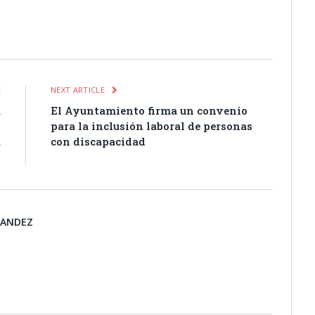
itter
Pinterest
LinkedIn
Tumblr
Email
WhatsApp
E
NEXT ARTICLE
a
El Ayuntamiento firma un convenio
s
para la inclusión laboral de personas
a
con discapacidad
d
NANDEZ