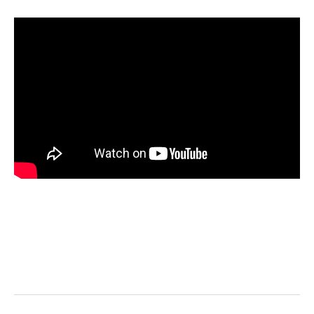
Facebook
Twitter
Pinterest
LinkedIn
Tumblr
Email
WhatsA