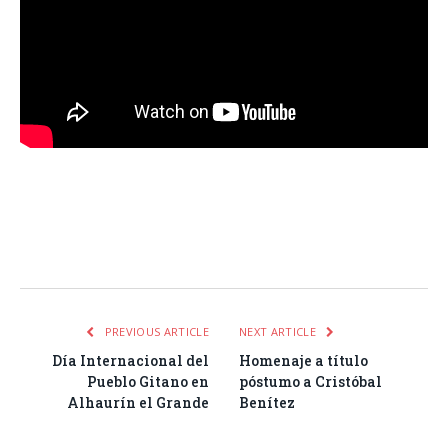
Facebook
Twitter
Pinterest
LinkedIn
Tumblr
Email
WhatsA
PREVIOUS ARTICLE
NEXT ARTICLE
Día Internacional del
Homenaje a título
Pueblo Gitano en
póstumo a Cristóbal
Alhaurín el Grande
Benítez