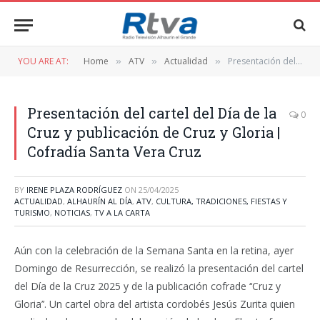
YOU ARE AT:
Home
ATV
Actualidad
Presentación del cartel del Día de la Cruz y publicación de Cruz y Gloria | Cofradía Santa Vera Cruz
»
»
»
Presentación del cartel del Día de la
0
Cruz y publicación de Cruz y Gloria |
Cofradía Santa Vera Cruz
BY
IRENE PLAZA RODRÍGUEZ
ON
25/04/2025
ACTUALIDAD
,
ALHAURÍN AL DÍA
,
ATV
,
CULTURA, TRADICIONES, FIESTAS Y
TURISMO
,
NOTICIAS
,
TV A LA CARTA
Aún con la celebración de la Semana Santa en la retina, ayer
Domingo de Resurrección, se realizó la presentación del cartel
del Día de la Cruz 2025 y de la publicación cofrade ‘‘Cruz y
Gloria’’. Un cartel obra del artista cordobés Jesús Zurita quien