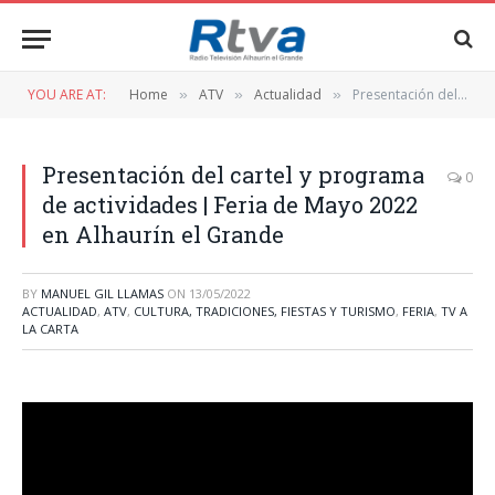
YOU ARE AT:
Home
ATV
Actualidad
Presentación del cartel y programa de actividades | Feria de Mayo 2022 en Alhaurín el Grande
»
»
»
Presentación del cartel y programa
0
de actividades | Feria de Mayo 2022
en Alhaurín el Grande
BY
MANUEL GIL LLAMAS
ON
13/05/2022
ACTUALIDAD
,
ATV
,
CULTURA, TRADICIONES, FIESTAS Y TURISMO
,
FERIA
,
TV A
LA CARTA