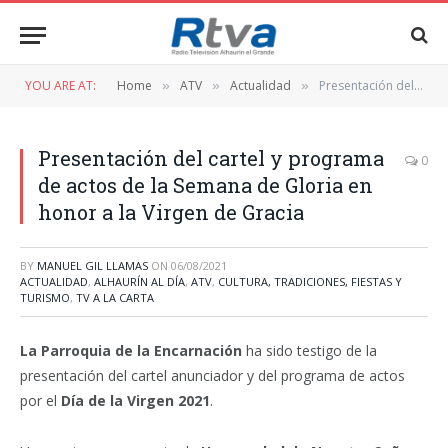
YOU ARE AT:
Home
ATV
Actualidad
Presentación del cartel y programa de actos de la Semana de Gloria en honor a la Virgen de Gracia
»
»
»
Presentación del cartel y programa
0
de actos de la Semana de Gloria en
honor a la Virgen de Gracia
BY
MANUEL GIL LLAMAS
ON
06/08/2021
ACTUALIDAD
,
ALHAURÍN AL DÍA
,
ATV
,
CULTURA, TRADICIONES, FIESTAS Y
TURISMO
,
TV A LA CARTA
La Parroquia de la Encarnación
ha sido testigo de la
presentación del cartel anunciador y del programa de actos
por el
Día de la Virgen 2021
.