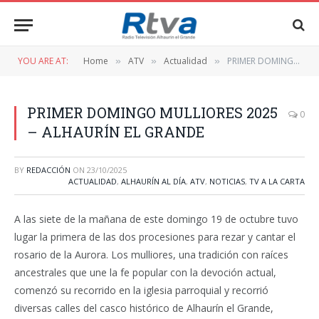
YOU ARE AT:
Home
ATV
Actualidad
PRIMER DOMINGO MULLIORES 2025 – ALHAURÍN EL GRANDE
»
»
»
PRIMER DOMINGO MULLIORES 2025
0
– ALHAURÍN EL GRANDE
BY
REDACCIÓN
ON
23/10/2025
ACTUALIDAD
,
ALHAURÍN AL DÍA
,
ATV
,
NOTICIAS
,
TV A LA CARTA
A las siete de la mañana de este domingo 19 de octubre tuvo
lugar la primera de las dos procesiones para rezar y cantar el
rosario de la Aurora. Los mulliores, una tradición con raíces
ancestrales que une la fe popular con la devoción actual,
comenzó su recorrido en la iglesia parroquial y recorrió
diversas calles del casco histórico de Alhaurín el Grande,