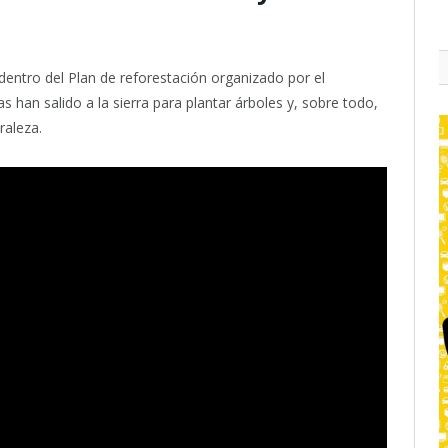
dentro del Plan de reforestación organizado por el
 han salido a la sierra para plantar árboles y, sobre todo,
raleza.