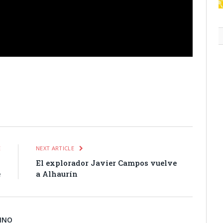
itter
Pinterest
LinkedIn
Tumblr
Email
WhatsApp
E
NEXT ARTICLE
l
El explorador Javier Campos vuelve
e
a Alhaurín
BINO