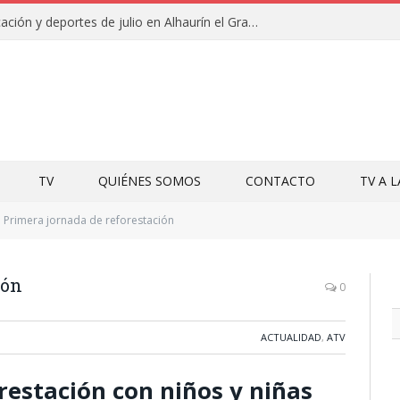
Campamentos de educación y deportes de julio en Alhaurín el Grande y Villa del Guadalhorce
TV
QUIÉNES SOMOS
CONTACTO
TV A 
Primera jornada de reforestación
ión
0
ACTUALIDAD
,
ATV
restación con niños y niñas