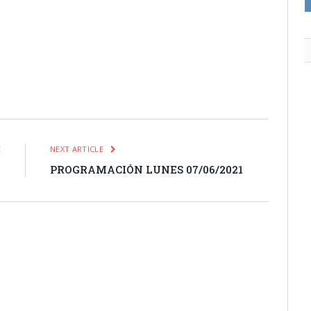
itter
Pinterest
LinkedIn
Tumblr
Email
WhatsApp
E
NEXT ARTICLE
1
PROGRAMACIÓN LUNES 07/06/2021