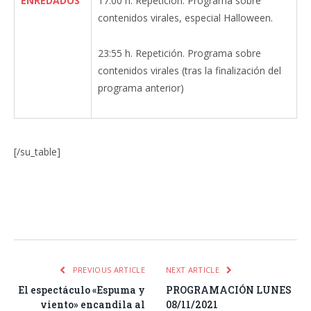
ENREDADOS
17:00 h. Repetición. Programa sobre
contenidos virales, especial Halloween.
23:55 h. Repetición. Programa sobre
contenidos virales (tras la finalización del
programa anterior)
[/su_table]
Facebook
Twitter
Pinterest
LinkedIn
Tumblr
Email
WhatsA
PREVIOUS ARTICLE
NEXT ARTICLE
El espectáculo «Espuma y
PROGRAMACIÓN LUNES
viento» encandila al
08/11/2021