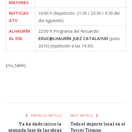
MAYORES
NOTICIAS
16:00 h (Repetición: 21:30 / 23:30 / 9:30 del
ATV
día siguiente)
ALHAURÍN
22:00 h Programa del Recuerdo:
AL DÍA
EDUC@LHAURÍN JUEZ CATALAYUD
(junio
2016) (repetición a las 19:30)
[/su_table]
Facebook
Twitter
Pinterest
LinkedIn
Tumblr
Email
WhatsA
PREVIOUS ARTICLE
NEXT ARTICLE
Ya ha dado inicio la
Todo el deporte local en el
segunda fase de las obras
Tercer Tiempo