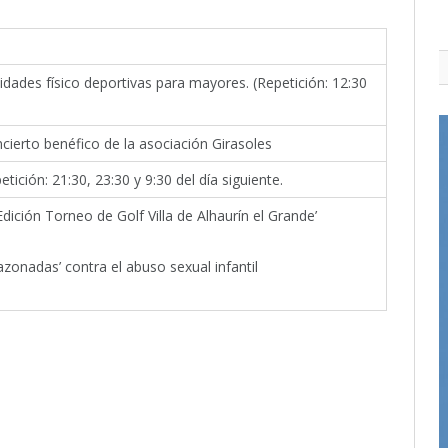
vidades físico deportivas para mayores. (Repetición: 12:30
ncierto benéfico de la asociación Girasoles
etición: 21:30, 23:30 y 9:30 del día siguiente.
 Edición Torneo de Golf Villa de Alhaurín el Grande’
azonadas’ contra el abuso sexual infantil
itter
Pinterest
LinkedIn
Tumblr
Email
WhatsApp