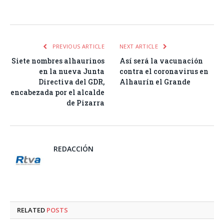
Facebook
Twitter
Pinterest
LinkedIn
Tumblr
Email
WhatsA
PREVIOUS ARTICLE
NEXT ARTICLE
Siete nombres alhaurinos
Así será la vacunación
en la nueva Junta
contra el coronavirus en
Directiva del GDR,
Alhaurín el Grande
encabezada por el alcalde
de Pizarra
REDACCIÓN
RELATED
POSTS