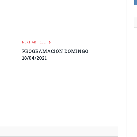
itter
Pinterest
LinkedIn
Tumblr
Email
WhatsApp
E
NEXT ARTICLE
4
PROGRAMACIÓN DOMINGO
18/04/2021