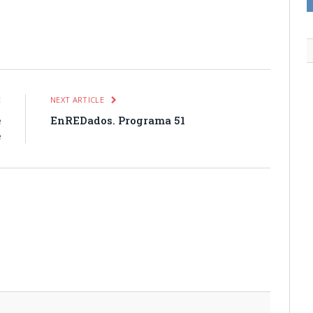
itter
Pinterest
LinkedIn
Tumblr
Email
WhatsApp
E
NEXT ARTICLE
e
EnREDados. Programa 51
e