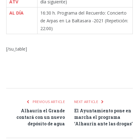
ATV
día siguiente)
AL DÍA
16:30 h. Programa del Recuerdo: Concierto
de Arpas en La Baltasara -2021
(Repetición:
22:00)
[/su_table]
Facebook
Twitter
Pinterest
LinkedIn
Tumblr
Email
WhatsA
PREVIOUS ARTICLE
NEXT ARTICLE
Alhaurín el Grande
El Ayuntamiento pone en
contará con un nuevo
marcha el programa
depósito de agua
‘Alhaurín ante las drogas’