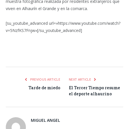
muestra fotográfica realizada por residentes extranjeros que
viven en Alhaurín el Grande y en la comarca.
[su_youtube_advanced url=»https://www.youtube.com/watch?
v=5NzfKS7Fnjw»[/su_youtube_advanced]
Facebook
Twitter
Pinterest
LinkedIn
Tumblr
Email
WhatsA
PREVIOUS ARTICLE
NEXT ARTICLE
Tarde de miedo
El Tercer Tiempo resume
el deporte alhaurino
MIGUEL ANGEL