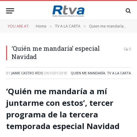
YOU ARE AT:
Home
TV A LA CARTA
Quien me mandaría
‘Q
»
»
»
‘Quién me mandaría’ especial
0
Navidad
BY
JAIME CASTRO RÍOS
ON
05/01/2018
QUIEN ME MANDARÍA
,
TV A LA CARTA
‘Quién me mandaría a mí
juntarme con estos’, tercer
programa de la tercera
temporada especial Navidad