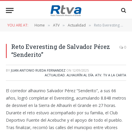
YOU ARE AT:
Home
ATV
Actualidad
Reto Everesting de Salvador Pérez “Senderito”
»
»
»
Reto Everesting de Salvador Pérez
0
“Senderito”
BY
JUAN ANTONIO RUEDA FERNANDEZ
ON
12/09/2025
ACTUALIDAD
,
ALHAURÍN AL DÍA
,
ATV
,
TV A LA CARTA
El corredor alhaurino Salvador Pérez “Senderito”, a sus 66
años, logró completar el Everesting, acumulando 8.848 metros
de desnivel en la Sierra de Alhaurín el Grande en 27 horas.
Durante el reto estuvo acompañado por su familia, el Club
Deportivo Fuente del Acebuche y el apoyo de todo el pueblo.
Tras finalizar, recorrió las calles del municipio entre vítores