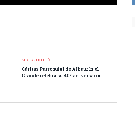
itter
Pinterest
LinkedIn
Tumblr
Email
WhatsApp
E
NEXT ARTICLE
o
Cáritas Parroquial de Alhaurín el
-
Grande celebra su 40º aniversario
o
s