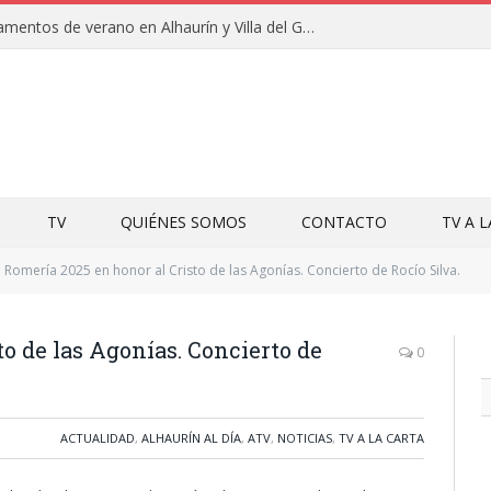
Clausuras de los campamentos de verano en Alhaurín y Villa del Guadalhorce 2026
TV
QUIÉNES SOMOS
CONTACTO
TV A 
Romería 2025 en honor al Cristo de las Agonías. Concierto de Rocío Silva.
o de las Agonías. Concierto de
0
ACTUALIDAD
,
ALHAURÍN AL DÍA
,
ATV
,
NOTICIAS
,
TV A LA CARTA