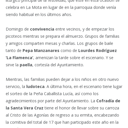
litúrgico principal de la festividad, que este en esta ocasión se
celebra en La Mota en lugar de en la parroquia donde venía
siendo habitual en los últimos años.
Domingo de
convivencia
entre vecinos, y de empezar los
picoteos mientras se prepara el almuerzo. Grupos de familias
y amigos comparten mesas y charlas. Los grupos de baile
tanto de
Pepa Manzanares
como de
Lourdes Rodríguez
‘La Flamenca’
, amenizan la tarde sobre el escenario. Y se
sirve la
paella
, cortesía del Ayuntamiento.
Mientras, las familias pueden dejar a los niños en otro nuevo
servicio, la
ludoteca
. A última hora, en el escenario tiene lugar
el sorteo de la Peña Caballista Lucía, así como los
agradecimientos por parte del Ayuntamiento. La
Cofradía de
la Santa Vera Cruz
tiene el honor de llevar sobre su carroza
al Cristo de las Agonías de regreso a su ermita, encabezando
la comitiva del total de 17 que han participado este año en la