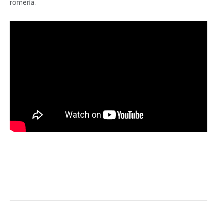
romería.
Facebook
Twitter
Pinterest
LinkedIn
Tumblr
Email
WhatsA