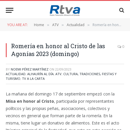
YOU ARE AT:
Home
ATV
Actualidad
Romería en honor al Cristo de las Agonías 2023 (domingo)
»
»
»
Romería en honor al Cristo de las
0
Agonías 2023 (domingo)
BY
NOEMI PÉREZ MARTÍNEZ
ON
22/09/2023
ACTUALIDAD
,
ALHAURÍN AL DÍA
,
ATV
,
CULTURA, TRADICIONES, FIESTAS Y
TURISMO
,
TV A LA CARTA
La mañana del domingo 17 de septiembre empezó con la
Misa en honor al Cristo
, participada por representantes
políticos y las propias peñas, asociaciones, colectivos y
vecinos en general que forman parte de la romería. En la
misma, tiene lugar un donativo de alimentos. Este es el acto