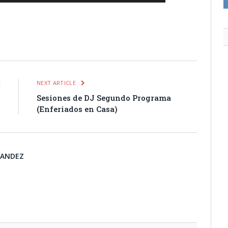
itter
Pinterest
LinkedIn
Tumblr
Email
WhatsApp
E
NEXT ARTICLE
)
Sesiones de DJ Segundo Programa
(Enferiados en Casa)
NANDEZ