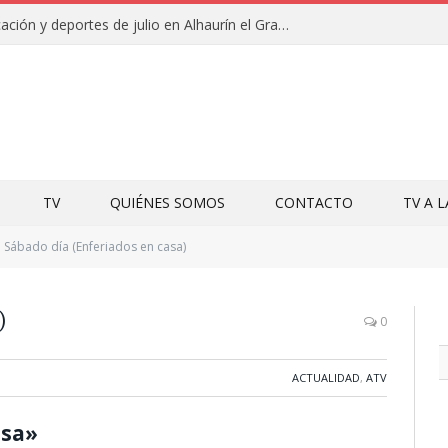
Campamentos de educación y deportes de julio en Alhaurín el Grande y Villa del Guadalhorce
TV
QUIÉNES SOMOS
CONTACTO
TV A 
Sábado día (Enferiados en casa)
)
0
ACTUALIDAD
,
ATV
asa»