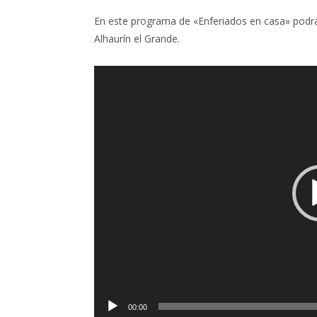
En este programa de «Enferiados en casa» podrán
Alhaurín el Grande.
Reproductor
de
vídeo
00:00