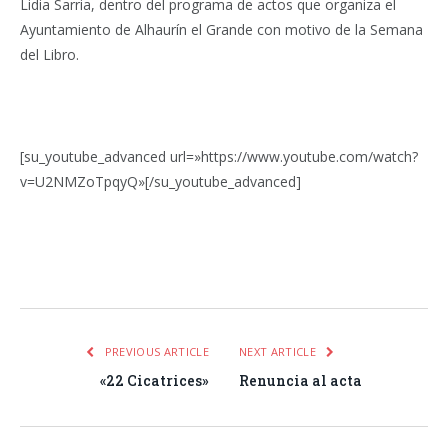
Lidia Sarria, dentro del programa de actos que organiza el
Ayuntamiento de Alhaurín el Grande con motivo de la Semana
del Libro.
[su_youtube_advanced url=»https://www.youtube.com/watch?
v=U2NMZoTpqyQ»[/su_youtube_advanced]
Facebook
Twitter
Pinterest
LinkedIn
Tumblr
Email
WhatsA
PREVIOUS ARTICLE
NEXT ARTICLE
«22 Cicatrices»
Renuncia al acta