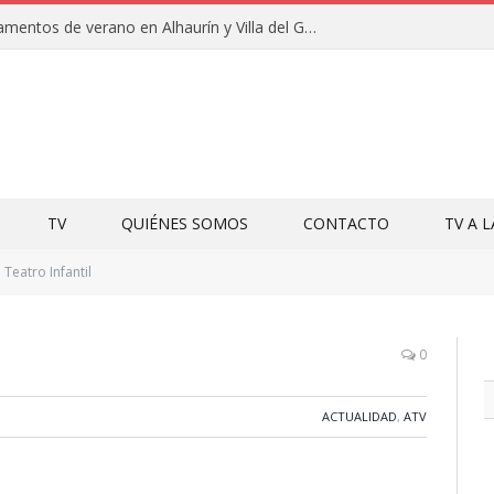
Clausuras de los campamentos de verano en Alhaurín y Villa del Guadalhorce 2026
TV
QUIÉNES SOMOS
CONTACTO
TV A 
Teatro Infantil
0
ACTUALIDAD
,
ATV