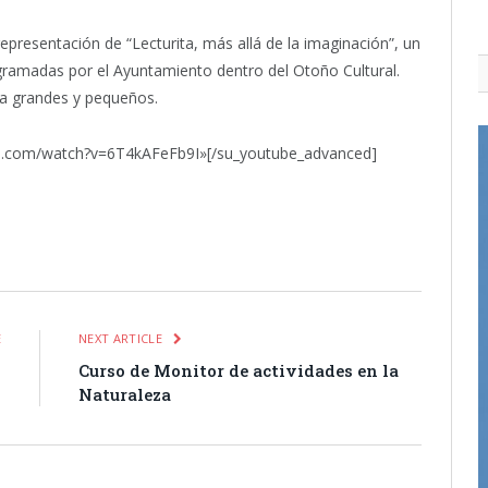
epresentación de “Lecturita, más allá de la imaginación”, un
gramadas por el Ayuntamiento dentro del Otoño Cultural.
r a grandes y pequeños.
be.com/watch?v=6T4kAFeFb9I»[/su_youtube_advanced]
itter
Pinterest
LinkedIn
Tumblr
Email
WhatsApp
E
NEXT ARTICLE
s
Curso de Monitor de actividades en la
Naturaleza