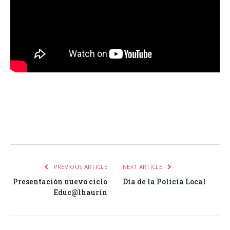
Facebook
Twitter
Pinterest
LinkedIn
Tumblr
Email
WhatsA
PREVIOUS ARTICLE
NEXT ARTICLE
Presentación nuevo ciclo
Día de la Policía Local
Educ@lhaurín