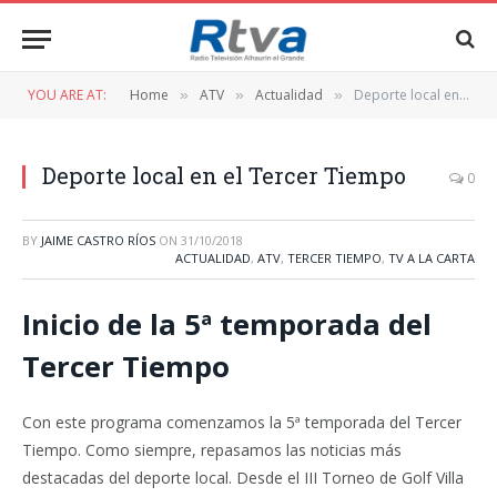
YOU ARE AT:
Home
ATV
Actualidad
Deporte local en el Tercer Tiempo
»
»
»
Deporte local en el Tercer Tiempo
0
BY
JAIME CASTRO RÍOS
ON
31/10/2018
ACTUALIDAD
,
ATV
,
TERCER TIEMPO
,
TV A LA CARTA
Inicio de la 5ª temporada del
Tercer Tiempo
Con este programa comenzamos la 5ª temporada del Tercer
Tiempo. Como siempre, repasamos las noticias más
destacadas del deporte local. Desde el III Torneo de Golf Villa