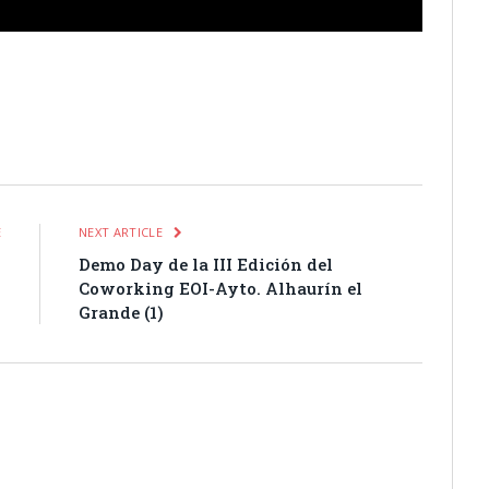
itter
Pinterest
LinkedIn
Tumblr
Email
WhatsApp
E
NEXT ARTICLE
9
Demo Day de la III Edición del
Coworking EOI-Ayto. Alhaurín el
Grande (1)