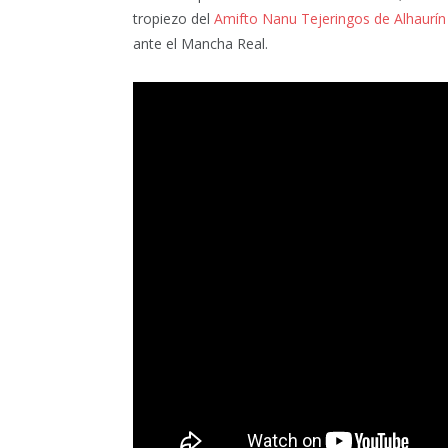
tropiezo del
Amifto Nanu Tejeringos de Alhaurín
ante el Mancha Real.