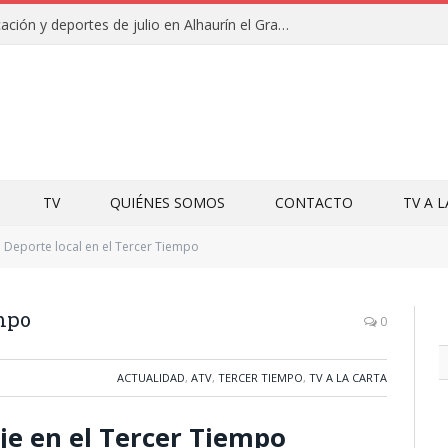
Campamentos de educación y deportes de julio en Alhaurín el Grande y Villa del Guadalhorce
TV
QUIÉNES SOMOS
CONTACTO
TV A 
Deporte local en el Tercer Tiempo
empo
0
ACTUALIDAD
,
ATV
,
TERCER TIEMPO
,
TV A LA CARTA
aje en el Tercer Tiempo