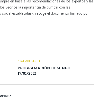
iempre en base a las recomendaciones de los expertos y las
s vecinos la importancia de cumplir con las
o social establecidas», recoge el documento firmado por
itter
Pinterest
LinkedIn
Tumblr
Email
WhatsApp
E
NEXT ARTICLE
1
PROGRAMACIÓN DOMINGO
17/01/2021
NANDEZ