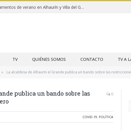
Clausuras de los campamentos de verano en Alhaurín y Villa del Guadalhorce 2026
TV
QUIÉNES SOMOS
CONTACTO
TV A 
La alcaldesa de Alhaurín el Grande publica un bando sobre las restriccione
»
rande publica un bando sobre las
0
rero
COVID-19
,
POLÍTICA