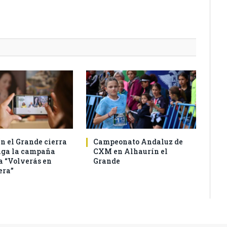
n el Grande cierra
Campeonato Andaluz de
aga la campaña
CXM en Alhaurín el
a “Volverás en
Grande
era”