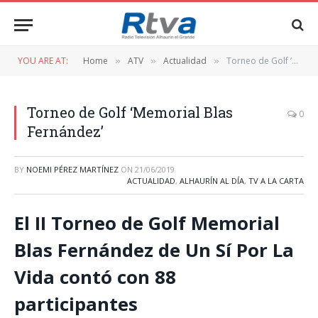
YOU ARE AT:
Home
ATV
Actualidad
Torneo de Golf ‘Memorial Blas Fernández’
»
»
»
Torneo de Golf ‘Memorial Blas
0
Fernández’
BY
NOEMI PÉREZ MARTÍNEZ
ON
21/06/2019
ACTUALIDAD
,
ALHAURÍN AL DÍA
,
TV A LA CARTA
El II Torneo de Golf Memorial
Blas Fernández de Un Sí Por La
Vida contó con 88
participantes