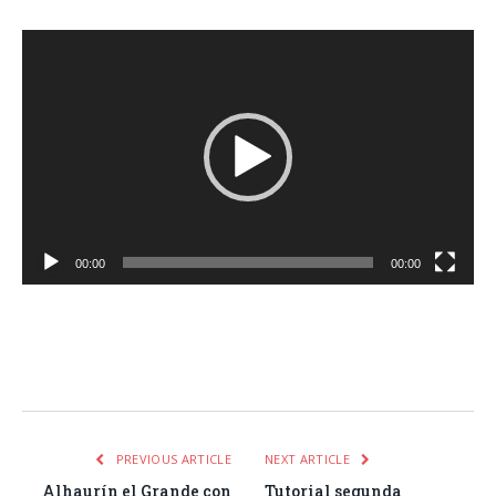
Reproductor
de
vídeo
00:00
00:00
Facebook
Twitter
Pinterest
LinkedIn
Tumblr
Email
WhatsA
PREVIOUS ARTICLE
NEXT ARTICLE
Alhaurín el Grande con
Tutorial segunda