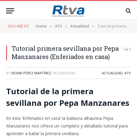
YOU ARE AT:
Home
ATV
Actualidad
Tutorial primera sevillana por Pepa Manzanares (Enferiados en casa)
»
»
»
Tutorial primera sevillana por Pepa
0
Manzanares (Enferiados en casa)
BY
NOEMI PÉREZ MARTÍNEZ
ON
25/05/2020
ACTUALIDAD
,
ATV
Tutorial de la primera
sevillana por Pepa Manzanares
En este ‘Enferiados en casa’ la bailaora alhaurina Pepa
Manzanares nos ofrece un completo y detallado tutorial para
aprender a bailar la primera sevillana.