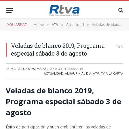
YOU ARE AT:
Home
ATV
Actualidad
Veladas de blanco 2019, Programa especial sábado 3 de agosto
»
»
»
Veladas de blanco 2019, Programa
0
especial sábado 3 de agosto
BY
MARÍA LUISA PALMA BARRABINO
ON
08/08/2019
ACTUALIDAD
,
ALHAURÍN AL DÍA
,
ATV
,
TV A LA CARTA
Veladas de blanco 2019,
Programa especial sábado 3 de
agosto
Éxito de participación y buen ambiente en las veladas de