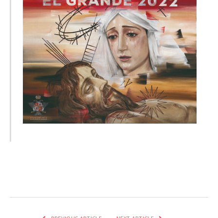
Facebook
Twitter
Pinterest
LinkedIn
Tumblr
Email
WhatsA