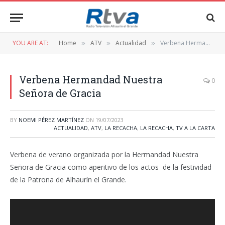
YOU ARE AT:
Home
ATV
Actualidad
Verbena Hermandad Nuestra Señora de Gracia
»
»
»
Verbena Hermandad Nuestra
0
Señora de Gracia
BY
NOEMI PÉREZ MARTÍNEZ
ON
19/07/2023
ACTUALIDAD
,
ATV
,
LA RECACHA
,
LA RECACHA
,
TV A LA CARTA
Verbena de verano organizada por la Hermandad Nuestra
Señora de Gracia como aperitivo de los actos de la festividad
de la Patrona de Alhaurín el Grande.
Reproductor
de