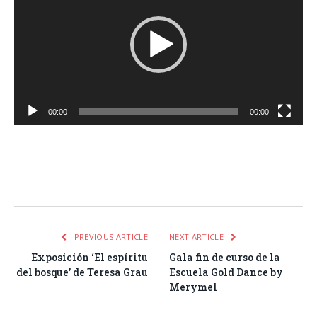
vídeo
00:00
00:00
Facebook
Twitter
Pinterest
LinkedIn
Tumblr
Email
WhatsA
PREVIOUS ARTICLE
NEXT ARTICLE
Exposición ‘El espíritu
Gala fin de curso de la
del bosque’ de Teresa Grau
Escuela Gold Dance by
Merymel