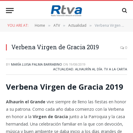
YOU ARE AT:
Home
ATV
Actualidad
Verbena Virgen de Gracia 2019
»
»
»
Verbena Virgen de Gracia 2019
0
BY
MARÍA LUISA PALMA BARRABINO
ON
19/08/2019
ACTUALIDAD
,
ALHAURÍN AL DÍA
,
TV A LA CARTA
Verbena Virgen de Gracia 2019
Alhaurín el Grande
vive siempre de lleno las fiestas en honor
a su patrona. Como cada año daba comienzo con la Verbena
en honor a la
Virgen de Gracia
junto a la Parroquia y la casa
hermandad. Una celebración familiar en la que con devoción,
música y buen ambiente se daba inicio a los días grandes de