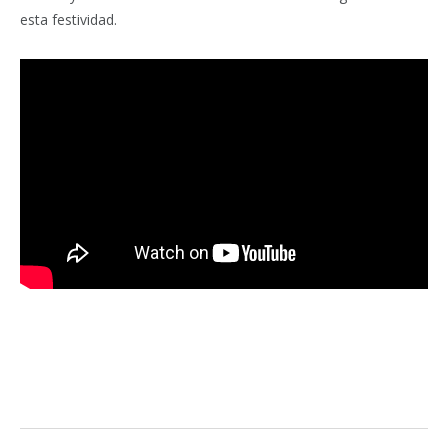
esta festividad.
Facebook
Twitter
Pinterest
LinkedIn
Tumblr
Email
WhatsA