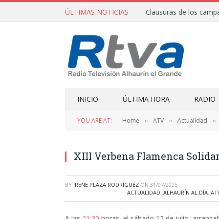
ÚLTIMAS NOTICIAS
INICIO
ÚLTIMA HORA
RADIO
YOU ARE AT:
Home
ATV
Actualidad
»
»
»
XIII Verbena Flamenca Solidar
BY
IRENE PLAZA RODRÍGUEZ
ON
31/07/2025
ACTUALIDAD
,
ALHAURÍN AL DÍA
,
AT
A las
21:30
horas, el sábado 12 de julio, arrancab