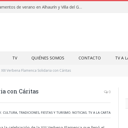
Clausuras de los campamentos de verano en Alhaurín y Villa del Guadalhorce 2026
TV
QUIÉNES SOMOS
CONTACTO
TV A 
XIII Verbena Flamenca Solidaria con Cáritas
ia con Cáritas
0
V
,
CULTURA, TRADICIONES, FIESTAS Y TURISMO
,
NOTICIAS
,
TV A LA CARTA
a la celebración de la XIII Verbena Flamenca que llenó el