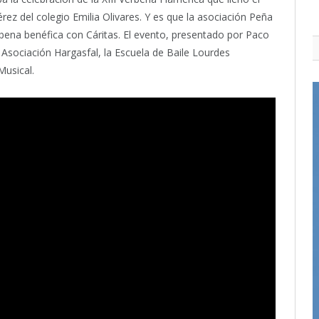
ez del colegio Emilia Olivares. Y es que la asociación Peña
bena benéfica con Cáritas. El evento, presentado por Paco
 Asociación Hargasfal, la Escuela de Baile Lourdes
Musical.