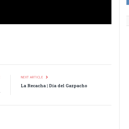
itter
Pinterest
LinkedIn
Tumblr
Email
WhatsApp
E
NEXT ARTICLE
s
La Recacha | Día del Gazpacho
»