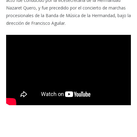
acto fue conducido por la vicesecretaria de la Hermandad
Nazaret Quero, y fue precedido por el concierto de marchas
procesionales de la Banda de Música de la Hermandad, bajo la
dirección de Francisco Aguilar.
Facebook
Twitter
Pinterest
LinkedIn
Tumblr
Email
WhatsA