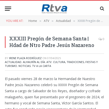
YOU ARE AT:
Home
ATV
Actualidad
XXXIII Pregón de Semana Santa | Hdad de Ntro Padre Jesús Nazareno
»
»
»
XXXIII Pregón de Semana Santa |
0
Hdad de Ntro Padre Jesús Nazareno
BY
IRENE PLAZA RODRÍGUEZ
ON
07/04/2025
ACTUALIDAD
,
ALHAURÍN AL DÍA
,
ATV
,
CULTURA, TRADICIONES, FIESTAS Y
TURISMO
,
NOTICIAS
,
TV A LA CARTA
El pasado viernes 28 de marzo la Hermandad de Nuestro
Padre Jesús Nazareno celebró su XXXIII Pregón de Semana
Santa a cargo de Salvador de los Reyes, diseñador y cofrade
malagueño, quien fue presentado por el pregonero de 2024, el
hermano y vocal de Semana Santa, Víctor García Santos. El