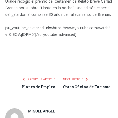
Uralde recogió el premio del Certamen de Relato Breve Gerlad
Brenan por su obra “Llanto en la noche”. Una edición especial
del galardón al cumplirse 30 años del fallecimiento de Brenan.
[su_youtube_advanced url=»https://www.youtube.com/watch?
v=0fEQVqJQPM0″[/su_youtube_advanced]
Facebook
Twitter
Pinterest
LinkedIn
Tumblr
Email
WhatsA
PREVIOUS ARTICLE
NEXT ARTICLE
Planes de Empleo
Obras Oficina de Turismo
MIGUEL ANGEL