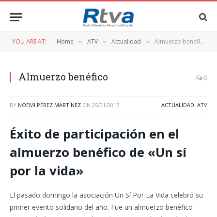
YOU ARE AT:
Home
ATV
Actualidad
Almuerzo benéfico
»
»
»
Almuerzo benéfico
0
BY
NOEMI PÉREZ MARTÍNEZ
ON
25/01/2017
ACTUALIDAD
,
ATV
Éxito de participación en el
almuerzo benéfico de «Un sí
por la vida»
El pasado domingo la asociación Un Sí Por La Vida celebró su
primer evento solidario del año. Fue un almuerzo benéfico