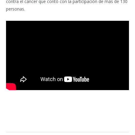
contra el cáncer que contó con la participación de más de 130
personas.
Facebook
Twitter
Pinterest
LinkedIn
Tumblr
Email
WhatsA