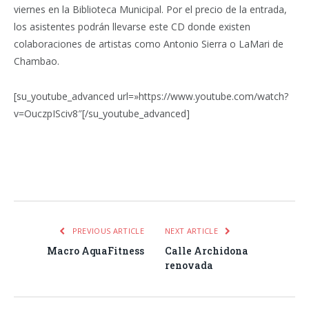
viernes en la Biblioteca Municipal. Por el precio de la entrada,
los asistentes podrán llevarse este CD donde existen
colaboraciones de artistas como Antonio Sierra o LaMari de
Chambao.
[su_youtube_advanced url=»https://www.youtube.com/watch?
v=OuczpISciv8″[/su_youtube_advanced]
Facebook
Twitter
Pinterest
LinkedIn
Tumblr
Email
WhatsA
PREVIOUS ARTICLE
NEXT ARTICLE
Macro AquaFitness
Calle Archidona
renovada