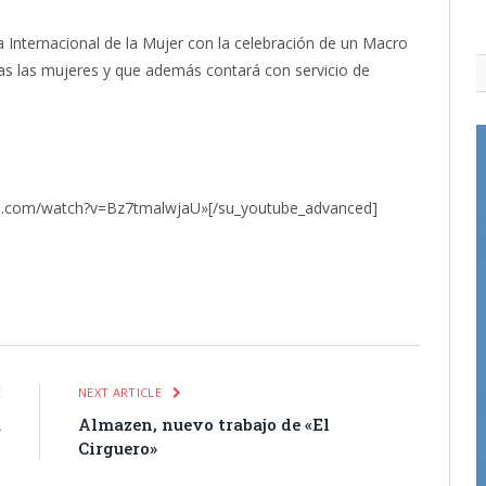
a Internacional de la Mujer con la celebración de un Macro
das las mujeres y que además contará con servicio de
be.com/watch?v=Bz7tmalwjaU»[/su_youtube_advanced]
itter
Pinterest
LinkedIn
Tumblr
Email
WhatsApp
E
NEXT ARTICLE
a
Almazen, nuevo trabajo de «El
3
Cirguero»