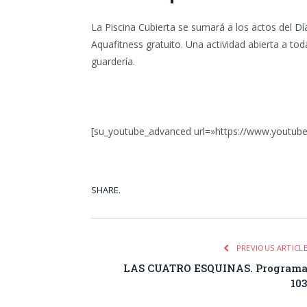
La Piscina Cubierta se sumará a los actos del Dí
Aquafitness gratuito. Una actividad abierta a to
guardería.
[su_youtube_advanced url=»https://www.youtu
SHARE.
Facebook
Tw
PREVIOUS ARTICL
LAS CUATRO ESQUINAS. Program
10