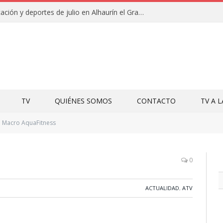
Campamentos de educación y deportes de julio en Alhaurín el Grande y Villa del Guadalhorce
TV
QUIÉNES SOMOS
CONTACTO
TV A 
Macro AquaFitness
0
ACTUALIDAD
,
ATV