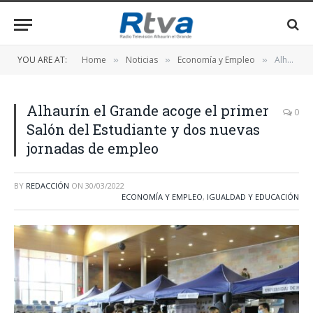
YOU ARE AT:
Home
Noticias
Economía y Empleo
Alhaurín el Grande acoge el primer Salón del Estudiante y dos nuevas jornadas de empleo
»
»
»
Alhaurín el Grande acoge el primer
0
Salón del Estudiante y dos nuevas
jornadas de empleo
BY
REDACCIÓN
ON
30/03/2022
ECONOMÍA Y EMPLEO
,
IGUALDAD Y EDUCACIÓN