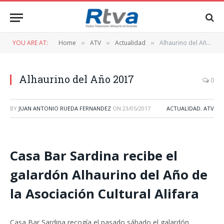
YOU ARE AT:
Home
ATV
Actualidad
Alhaurino del Año 2017
»
»
»
Alhaurino del Año 2017
0
BY
JUAN ANTONIO RUEDA FERNANDEZ
ON
23/05/2017
ACTUALIDAD
,
ATV
Casa Bar Sardina recibe el
galardón Alhaurino del Año de
la Asociación Cultural Alifara
Casa Bar Sardina recogía el pasado sábado el galardón