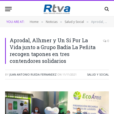
YOU ARE AT:
Home
Noticias
Salud y Social
Aprodal, Alhmer y Un Sí Por La Vida junto a Grupo Badía La Peñita recogen tapones en tres contendores solidarios
»
»
»
Aprodal, Alhmer y Un Sí Por La
0
Vida junto a Grupo Badía La Peñita
recogen tapones en tres
contendores solidarios
BY
JUAN ANTONIO RUEDA FERNANDEZ
ON
11/11/2021
SALUD Y SOCIAL