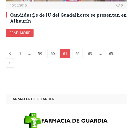
15/05/2015
0
Candidat@s de IU del Guadalhorce se presentan en
Alhaurín
READ MORE
Previous
…
…
1
59
60
61
62
63
65
Next
FARMACIA DE GUARDIA