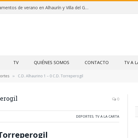
Clausuras de los campamentos de verano en Alhaurín y Villa del Guadalhorce 2026
TV
QUIÉNES SOMOS
CONTACTO
TV A 
ortes
C.D. Alhaurino 1 – 0 C.D. Torreperogil
»
perogil
0
DEPORTES
,
TV A LA CARTA
 Torreperogil