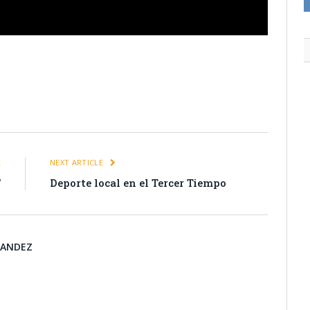
itter
Pinterest
LinkedIn
Tumblr
Email
WhatsApp
E
NEXT ARTICLE
’
Deporte local en el Tercer Tiempo
NANDEZ