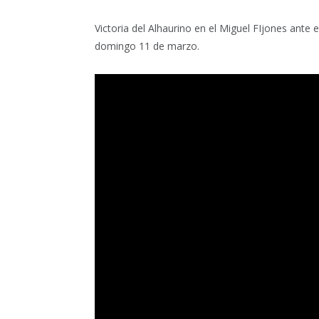
Victoria del Alhaurino en el Miguel FIjones ante 
domingo 11 de marzo.