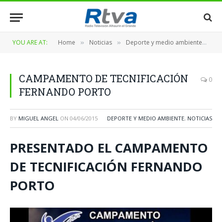
YOU ARE AT:
Home
Noticias
Deporte y medio ambiente
C
»
»
»
CAMPAMENTO DE TECNIFICACIÓN
0
FERNANDO PORTO
BY
MIGUEL ANGEL
ON
04/06/2015
DEPORTE Y MEDIO AMBIENTE
,
NOTICIAS
PRESENTADO EL CAMPAMENTO
DE TECNIFICACIÓN FERNANDO
PORTO