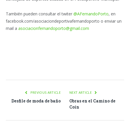
También pueden consultar el twiter
@AFernandoPorto
, en
facebook.com/asociaciondeportivafernandoporto o enviar un
mail a
asociacionfernandoporto@gmail.com
Facebook
Twitter
Pinterest
LinkedIn
Tumblr
Email
WhatsA
PREVIOUS ARTICLE
NEXT ARTICLE
Desfile de moda de baño
Obras en el Camino de
Coín