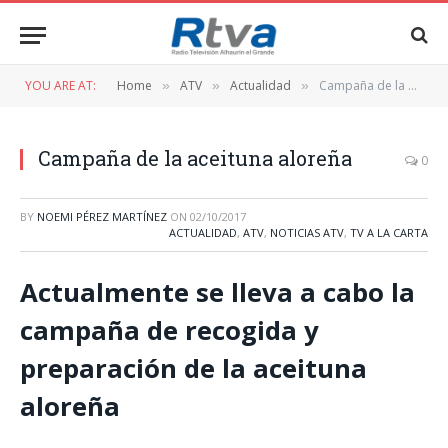
YOU ARE AT:
Home
ATV
Actualidad
Campaña de la aceituna aloreña
»
»
»
Campaña de la aceituna aloreña
0
BY
NOEMI PÉREZ MARTÍNEZ
ON
02/10/2017
ACTUALIDAD
,
ATV
,
NOTICIAS ATV
,
TV A LA CARTA
Actualmente se lleva a cabo la
campaña de recogida y
preparación de la aceituna
aloreña