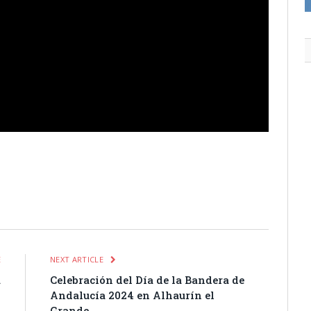
itter
Pinterest
LinkedIn
Tumblr
Email
WhatsApp
E
NEXT ARTICLE
a
Celebración del Día de la Bandera de
s
Andalucía 2024 en Alhaurín el
Grande