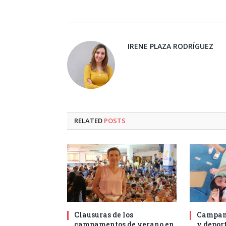
IRENE PLAZA RODRÍGUEZ
RELATED
POSTS
Clausuras de los
Campam
campamentos de verano en
y deport