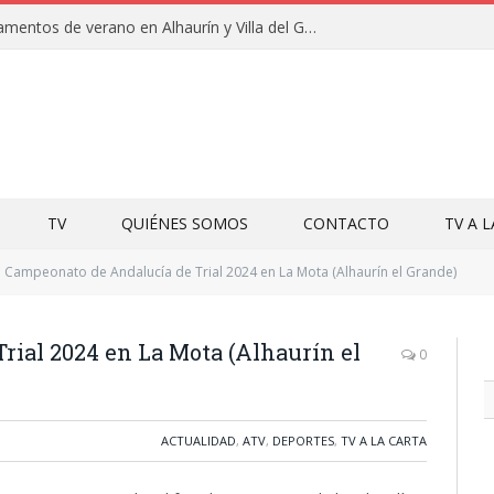
Clausuras de los campamentos de verano en Alhaurín y Villa del Guadalhorce 2026
TV
QUIÉNES SOMOS
CONTACTO
TV A 
Campeonato de Andalucía de Trial 2024 en La Mota (Alhaurín el Grande)
ial 2024 en La Mota (Alhaurín el
0
ACTUALIDAD
,
ATV
,
DEPORTES
,
TV A LA CARTA