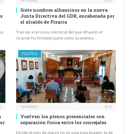
0
29/12/2020
0
Siete nombres alhaurinos en la nueva
es
Junta Directiva del GDR, encabezada por
el alcalde de Pizarra
ha
Tras las el proceso electoral del que Alhaurín el
Grande ha formado parte como asamblea…
POLÍTICA
0
16/10/2020
0
n
Vuelven los plenos presenciales con
por
separación física entre los concejales
Desde el mes de marzo no se veía esta imagen, la de