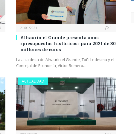
0
21/01/2021
0
Alhaurín el Grande presenta unos
«presupuestos históricos» para 2021 de 30
millones de euros
La alcaldesa de Alhaurín el Grande, Toñi Ledesma y el
Concejal de Economía, Víctor Romero…
ACTUALIDAD