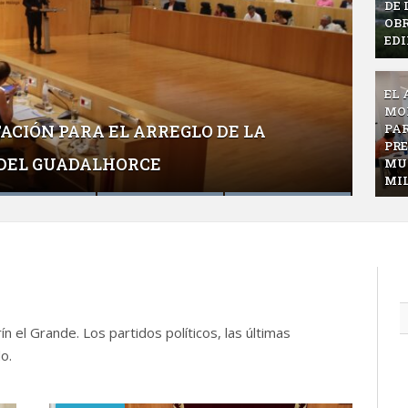
DE 
OBR
EDI
EL
MO
PAR
ACIÓN PARA EL ARREGLO DE LA
 BALANCE DE GESTIÓN EN UNA
A ADHESIÓN AL SISTEMA VIOGÉN DE
BALANCE DE GESTIÓN DE SUS
BRA LA PRIMERA JUNTA DE GOBIERNO
PR
DEL GUADALHORCE
EVISIÓN
RENTE DEL AYUNTAMIENTO
GUADALHORCE
MUN
MIL
ín el Grande. Los partidos políticos, las últimas
o.