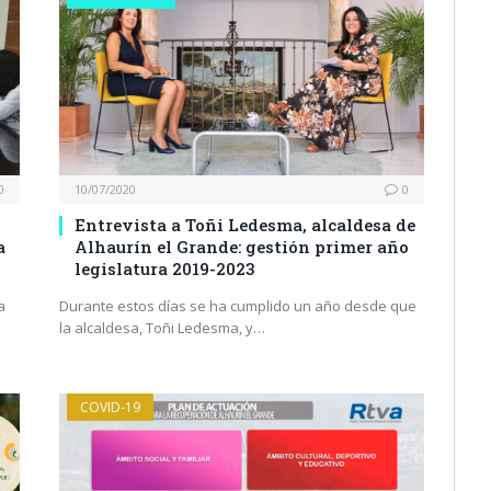
0
10/07/2020
0
y
Entrevista a Toñi Ledesma, alcaldesa de
a
Alhaurín el Grande: gestión primer año
legislatura 2019-2023
a
Durante estos días se ha cumplido un año desde que
la alcaldesa, Toñi Ledesma, y…
COVID-19