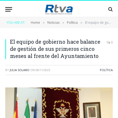
YOU ARE AT:
Home
Noticias
Política
El equipo de gobierno hace balance de gestión de sus primeros cinco meses al frente del Ayuntamiento
»
»
»
El equipo de gobierno hace balance
0
de gestión de sus primeros cinco
meses al frente del Ayuntamiento
BY
JULIA SOLANO
ON
08/11/2023
POLÍTICA