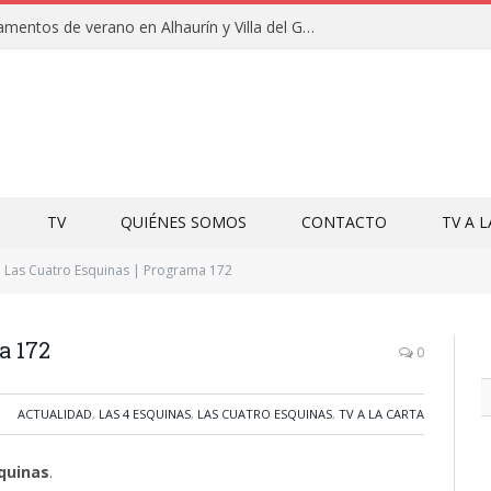
Clausuras de los campamentos de verano en Alhaurín y Villa del Guadalhorce 2026
TV
QUIÉNES SOMOS
CONTACTO
TV A 
Las Cuatro Esquinas | Programa 172
a 172
0
ACTUALIDAD
,
LAS 4 ESQUINAS
,
LAS CUATRO ESQUINAS
,
TV A LA CARTA
quinas
.